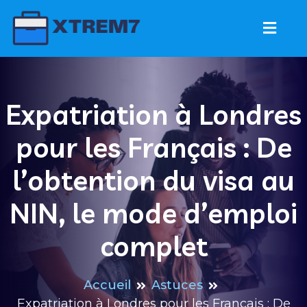
Skip
to
content
Xtrem7
Vers l'emploi
Expatriation à Londres
pour les Français : De
l’obtention du visa au
NIN, le mode d’emploi
complet
Accueil
Astuces
Expatriation à Londres pour les Français : De